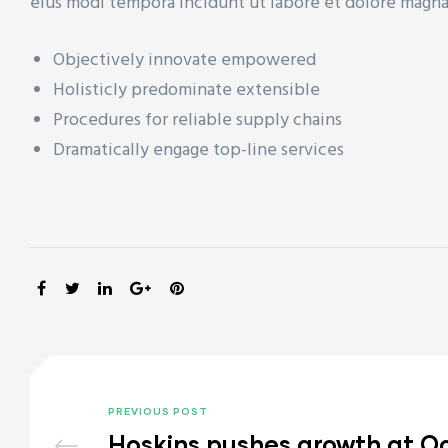
eius modi tempora incidunt ut labore et dolore magn
Objectively innovate empowered
Holisticly predominate extensible
Procedures for reliable supply chains
Dramatically engage top-line services
SHARE:
PREVIOUS POST
Hoskins pushes growth at O