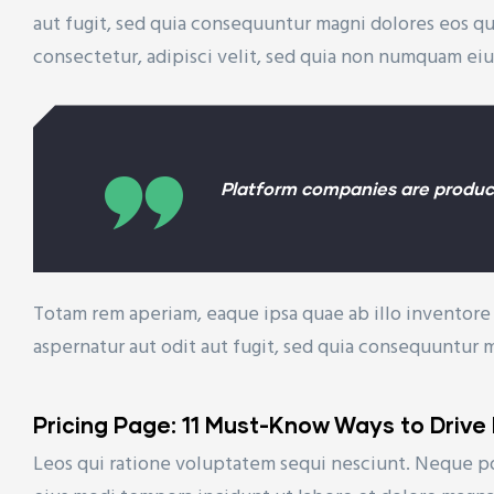
aut fugit, sed quia consequuntur magni dolores eos q
consectetur, adipisci velit, sed quia non numquam ei
ET)
Platform companies are product
CP)
l)
Totam rem aperiam, eaque ipsa quae ab illo inventore 
aspernatur aut odit aut fugit, sed quia consequuntur 
Pricing Page: 11 Must-Know Ways to Drive
Leos qui ratione voluptatem sequi nesciunt. Neque po