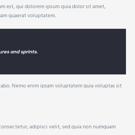
m est, qui dolorem ipsum quia dolor sit amet,
quam quaerat voluptatem.
res and sprints.
licabo. Nemo enim ipsam voluptatem quia voluptas sit
consectetur, adipisci velit, sed quia non numquam