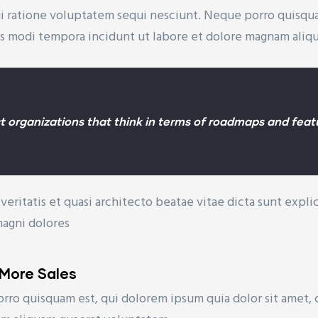
ui ratione voluptatem sequi nesciunt. Neque porro quisqua
us modi tempora incidunt ut labore et dolore magnam ali
 organizations that think in terms of roadmaps and featu
veritatis et quasi architecto beatae vitae dicta sunt exp
magni dolores
 More Sales
rro quisquam est, qui dolorem ipsum quia dolor sit amet, 