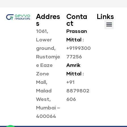
Addres
Conta
Links
s
ct
1061,
Prassan
About us
Our Products
Lower
Mittal
:
ground,
+9199300
Rustomje
77256
e Eaze
Amrik
Zone
Mittal
:
Mall,
+91
Malad
8879802
West,
606
Mumbai –
400064